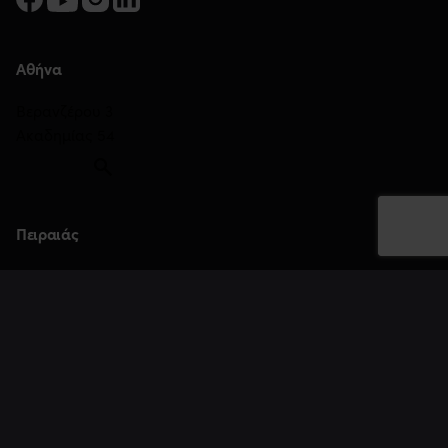
Αθήνα
Βερανζέρου 3
Ακαδημίας 54
Πειραιάς
Αλκιβιάδου 122
Θεσσαλονίκη
Τσιμισκή 45