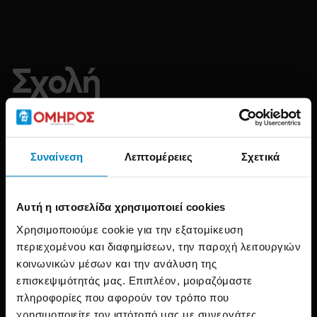
Σχολή
Πληροφορικής &
Νέων Τεχνολογιών
Συναίνεση
Λεπτομέρειες
Σχετικά
Πιστοποίηση
CISCO
CCNA
Αυτή η ιστοσελίδα χρησιμοποιεί cookies
Αρχική
Δια Βίου Μάθηση
Χρησιμοποιούμε cookie για την εξατομίκευση
περιεχομένου και διαφημίσεων, την παροχή λειτουργιών
κοινωνικών μέσων και την ανάλυση της
επισκεψιμότητάς μας. Επιπλέον, μοιραζόμαστε
πληροφορίες που αφορούν τον τρόπο που
χρησιμοποιείτε τον ιστότοπό μας με συνεργάτες