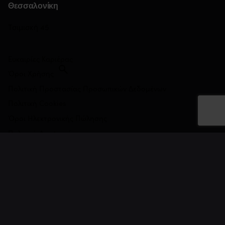
Θεσσαλονίκη
Τσιμισκή 45
Ευκαιρίες Καριέρας
Όροι Χρήσης
Πολιτική Προστασίας Προσωπικών Δεδομένων
Πολιτική Cookies
Όροι Ηλεκτρονικής Πώλησης
Πολιτική Αναφορών
Πολιτική Ποιότητας
Εγγραφή στο Newsletter
Συμφωνώ να λαμβάνω ενημερωτικά emails και αποδέχομαι