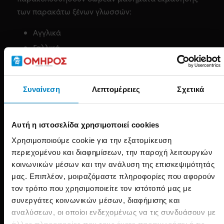
των παρακάτω ξένων γλωσσών:
Αγγλικά
Γαλλικά
Ιταλικά
Γερμανικά
Συναίνεση
Λεπτομέρειες
Σχετικά
Ισπανικά
Κινεζικά
Ρωσικά
Αυτή η ιστοσελίδα χρησιμοποιεί cookies
Χρησιμοποιούμε cookie για την εξατομίκευση
Γραφείο Διασύνδεσης
περιεχομένου και διαφημίσεων, την παροχή λειτουργιών
Εργασίας
κοινωνικών μέσων και την ανάλυση της επισκεψιμότητάς
μας. Επιπλέον, μοιραζόμαστε πληροφορίες που αφορούν
Γραφείο Επαγγελματικής
Στη ΣΑΕΚ λειτουργεί
τον τρόπο που χρησιμοποιείτε τον ιστότοπό μας με
Αποκατάστασης/Διασύνδεσης
μέσω του οποίου
συνεργάτες κοινωνικών μέσων, διαφήμισης και
σπουδαστές και απόφοιτοι έρχονται σε επαφή με
αναλύσεων, οι οποίοι ενδεχομένως να τις συνδυάσουν με
συνεργαζόμενες επιχειρήσεις που αναζητούν