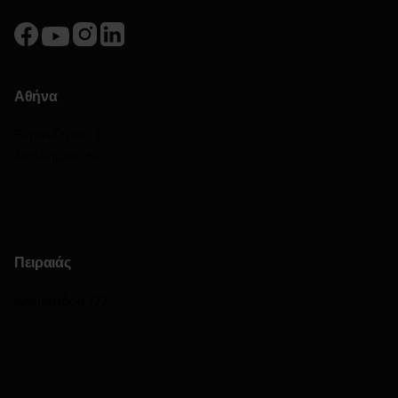
Αθήνα
Βερανζέρου 3
Ακαδημίας 54
Πειραιάς
Αλκιβιάδου 122