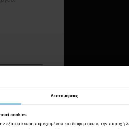
στον τομέα των
Λεπτομέρειες
σαι σε επαγγελματικές
ου τελικού προϊόντος
οιεί cookies
την εξατομίκευση περιεχομένου και διαφημίσεων, την παροχή 
κτονικά γραφεία,
ης Επαγγελματικής