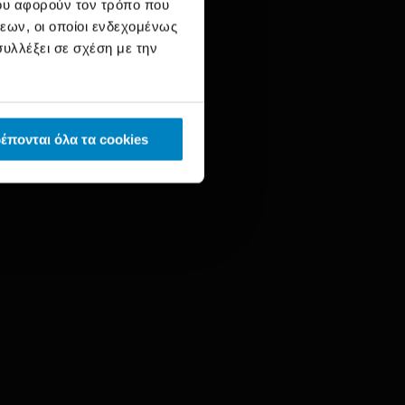
ου αφορούν τον τρόπο που
εων, οι οποίοι ενδεχομένως
υλλέξει σε σχέση με την
έπονται όλα τα cookies