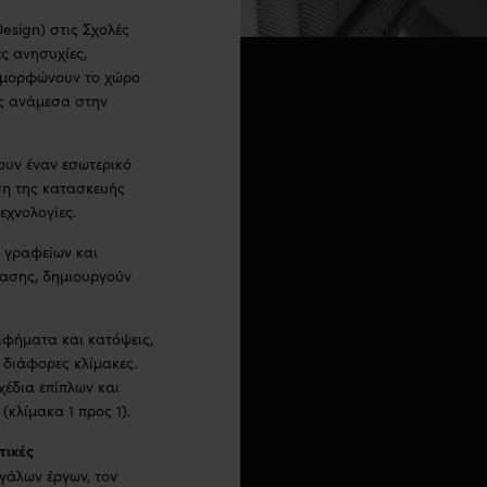
Design) στις Σχολές
ς ανησυχίες,
ταμορφώνουν το χώρο
ύς ανάμεσα στην
υν έναν εσωτερικό
ση της κατασκευής
εχνολογίες.
, γραφείων και
ίασης, δημιουργούν
φήματα και κατόψεις,
 διάφορες κλίμακες.
έδια επίπλων και
(κλίμακα 1 προς 1).
τικές
γάλων έργων, τον