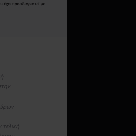
υ έχει προσδιοριστεί με
κή
στην
χώρων
 τελική
έργου.