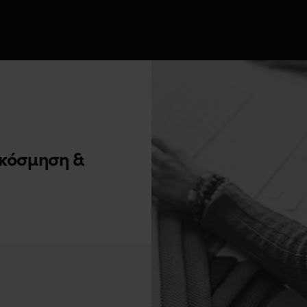
ακόσμηση &