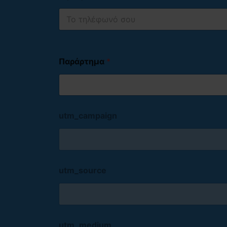
Παράρτημα
*
utm_campaign
utm_source
utm_medium