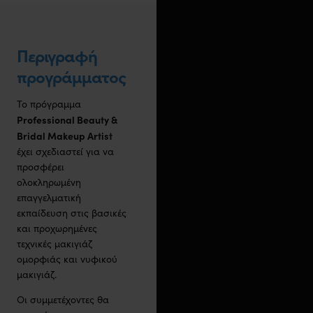
Περιγραφή
προγράμματος
Το πρόγραμμα
Professional Beauty &
Bridal Makeup Artist
έχει σχεδιαστεί για να
προσφέρει
ολοκληρωμένη
επαγγελματική
εκπαίδευση στις βασικές
και προχωρημένες
τεχνικές μακιγιάζ
ομορφιάς και νυφικού
μακιγιάζ.
Οι συμμετέχοντες θα