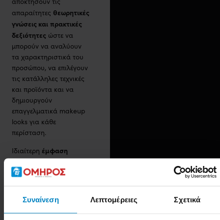
αποκτήσουν τις
θεωρητικές
απαραίτητες
γνώσεις και
πρακτικές
δεξιότητες
ώστε να
μπορούν να αναλύουν
τα χαρακτηριστικά του
προσώπου, να επιλέγουν
τις κατάλληλες τεχνικές
και προϊόντα και να
δημιουργούν
επαγγελματικά makeup
looks για κάθε
περίσταση.
έμφαση
Ιδιαίτερη
δίνεται στο Bridal
Makeup
, στην
επικοινωνία με τη νύφη,
στη διαχείριση πελατών
Συναίνεση
Λεπτομέρειες
Σχετικά
και στην ανάπτυξη
επαγγελματικής