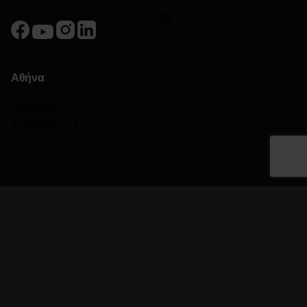
Αθήνα
Βερανζέρου 3
Ακαδημίας 54
Πειραιάς