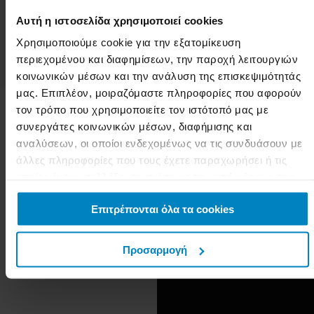
δραστηριότητας στον
Αυτή η ιστοσελίδα χρησιμοποιεί cookies
χώρο της ομορφιάς.
Χρησιμοποιούμε cookie για την εξατομίκευση
περιεχομένου και διαφημίσεων, την παροχή λειτουργιών
κοινωνικών μέσων και την ανάλυση της επισκεψιμότητάς
μας. Επιπλέον, μοιραζόμαστε πληροφορίες που αφορούν
τον τρόπο που χρησιμοποιείτε τον ιστότοπό μας με
συνεργάτες κοινωνικών μέσων, διαφήμισης και
Γιατί στις
αναλύσεων, οι οποίοι ενδεχομένως να τις συνδυάσουν με
Σχολές
άλλες πληροφορίες που τους έχετε παραχωρήσει ή τις
ΟΜΗΡΟΣ
;
οποίες έχουν συλλέξει σε σχέση με την από μέρους σας
χρήση των υπηρεσιών τους.
Οι ΣΧΟΛΕΣ ΟΜΗΡΟΣ
Επιτρέπονται όλα τα cookies
είναι οι μοναδικές Σχολές
με 1ο Παγκόσμιο
Προσαρμογή
Βραβείο στην
Εκπαιδευτική Τεχνολογία!