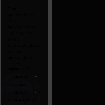
Ποσό
προκαταβολής
Τιμή
προγράμματος
Εξόφληση σε 2
δόσεις
(Συμπεριλαμβάνει
το ποσό
προκαταβολής)
Τρόπος
παρακολούθησης
Παράρτημα
Ζώνη Διεξαγωγής