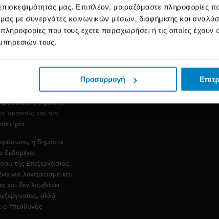
η, διαβίβαση σε
 επισκεψιμότητάς μας. Επιπλέον, μοιραζόμαστε πληροφορίες π
σμός, διαγραφή και
ό μας με συνεργάτες κοινωνικών μέσων, διαφήμισης και αναλύσ
σώπων.
 πληροφορίες που τους έχετε παραχωρήσει ή τις οποίες έχουν σ
αι η παραβίαση της
υπηρεσιών τους.
στροφή, απώλεια,
εδομένων προσωπικού
ποβλήθηκαν κατ` άλλο
Προσαρμογή
Επιτρ
 πρόσωπο, η δημόσια
υς σκοπούς και τον
ρακτήρα.
 πρόσωπο, η δημόσια
αι δεδομένα
νου της Επεξεργασίας.
ένα για λογαριασμό και
ς και δεν λαμβάνει
πεξεργασίας, αλλά
ι ο Υπεύθυνος