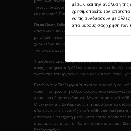
μεταβολή, ανάκτηση, αναζήτηση πληροφοριών, χρήσ
μέσων και την ανάλυση της
τρίτους, διάδοση, συσχέτιση, συνδυασμός, περιορι
χρησιμοποιείτε τον ιστότοπ
καταστροφή Προσωπικών Δεδομένων φυσικών προ
να τις συνδυάσουν με άλλες
Παραβίαση δεδομένων προσωπικού χαρακτήρα
είν
από μέρους σας χρήση των 
ασφάλειας που οδηγεί σε τυχαία ή παράνομη κατα
μεταβολή, άνευ άδειας κοινολόγηση ή πρόσβαση δ
χαρακτήρα που διαβιβάστηκαν, αποθηκεύτηκαν ή υ
τρόπο σε επεξεργασία.
Υπεύθυνος Επεξεργασίας
είναι το φυσικό ή νομικό
αρχή, η υπηρεσία ή άλλος φορέας που καθορίζει το
τρόπο της επεξεργασίας δεδομένων προσωπικού χα
Εκτελών την Επεξεργασία
είναι το φυσικό ή νομικό
αρχή, η υπηρεσία ή άλλος φορέας που επεξεργάζετ
προσωπικού χαρακτήρα για λογαριασμό του Υπεύθυ
Ο Εκτελών την Επεξεργασία επεξεργάζεται τα δεδομ
σύμφωνα με τις εντολές του Υπεύθυνου Επεξεργασία
αποφάσεις σε σχέση με τα μέσα και το σκοπό της ε
συμμορφώνεται με το πλαίσιο προστασίας που θέτε
Επεξεργασίας.