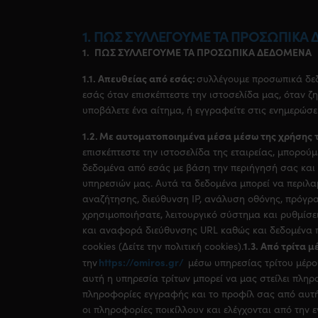
1. ΠΩΣ ΣΥΛΛΕΓΟΥΜΕ ΤΑ ΠΡΟΣΩΠΙΚΑ
1. ΠΩΣ ΣΥΛΛΕΓΟΥΜΕ ΤΑ ΠΡΟΣΩΠΙΚΑ ΔΕΔΟΜΕΝΑ
1.1. Απευθείας από εσάς:
συλλέγουμε προσωπικά δε
εσάς όταν επισκέπτεστε την ιστοσελίδα μας, όταν ζ
υποβάλετε ένα αίτημα, ή εγγραφείτε στις ενημερώσει
1.2. Με αυτοματοποιημένα μέσα μέσω της χρήσης τ
επισκέπτεστε την ιστοσελίδα της εταιρείας, μπορού
δεδομένα από εσάς με βάση την περιήγησή σας και
υπηρεσιών μας. Αυτά τα δεδομένα μπορεί να περιλ
αναζήτησης, διεύθυνση IP, ανάλυση οθόνης, πρόγρ
χρησιμοποιήσατε, λειτουργικό σύστημα και ρυθμίσ
και αναφορά διεύθυνσης URL καθώς και δεδομένα 
1.3. Από τρίτα μ
cookies (Δείτε την πολιτική cookies).
https://omiros.gr/
την
μέσω υπηρεσίας τρίτου μέρου
αυτή η υπηρεσία τρίτων μπορεί να μας στείλει πληρ
πληροφορίες εγγραφής και το προφίλ σας από αυτή
οι πληροφορίες ποικίλλουν και ελέγχονται από την 