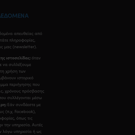
 ΔΕΔΟΜΕΝΑ
δομένα απευθείας από
ητάτε πληροφορίες,
ς μας (newsletter).
ης ιστοσελίδας:
όταν
με να συλλέξουμε
 τη χρήση των
αμβάνουν ιστορικό
αμμα περιήγησης που
εις, χρόνους πρόσβασης
που συλλέγονται μέσω
έρη:
Εάν συνδέεστε με
ς (π.χ. Facebook),
οφορίες, όπως τις
ν την υπηρεσία. Αυτές
εν λόγω υπηρεσία ή ως