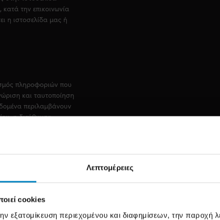
), κατά την επικοινωνία
ι η ιστοσελίδα μας ή
σμός πληροφοριών που
ώριση και ταυτοποίηση
εδομένα περιλαμβάνουν
ίου, η διεύθυνση
σωπικές προτιμήσεις
ής φύσης και
ς να περιλαμβάνουν
ιεύθυνση ΙΡ του
Λεπτομέρειες
ω).
ναι κάθε πράξη ή σειρά
πικού χαρακτήρα, όπως
οιεί cookies
οθήκευση, προσαρμογή,
την εξατομίκευση περιεχομένου και διαφημίσεων, την παροχή 