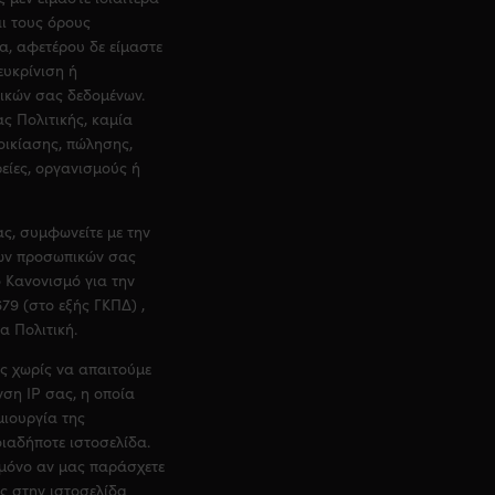
ι τους όρους
, αφετέρου δε είμαστε
ευκρίνιση ή
ικών σας δεδομένων.
ς Πολιτικής, καμία
οικίασης, πώλησης,
είες, οργανισμούς ή
ς, συμφωνείτε με την
των προσωπικών σας
ό Κανονισμό για την
9 (στο εξής ΓΚΠΔ) ,
α Πολιτική.
ας χωρίς να απαιτούμε
υνση
IP
σας, η οποία
μιουργία της
ιαδήποτε ιστοσελίδα.
μόνο αν μας παράσχετε
ς στην ιστοσελίδα