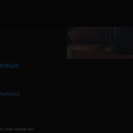
πικών
σωπικού
α») που ανήκει και