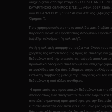
διαχειρίζεται από την εταιρεία «
ΣΧΟΛΕΣ ΑΝΩΤΕΡΗΣ
ΚΑΤΑΡΙΤΗΣΗΣ ΟΜΗΡΟΣ Ε.Π.Ε.
με ΑΦΜ 998713395», 
οδό ΒΕΡΑΝΖΕΡΟΥ 3, 10677 Αθήνα Αττικής (εφεξής: “
Όμηρος ”).
Πριν χρησιμοποιήσετε την ιστοσελίδα μας, διαβάστ
παρούσα Πολιτική Προστασίας Δεδομένων Προσωπ
(εφεξής καλούμενη “η πολιτική”).
Αυτή η πολιτική απορρήτου ισχύει για όλους τους π
χρήστες της ιστοσελίδας ως προς τη συλλογή και 
δεδομένων από την εταιρεία και αφορά αποκλειστικ
προσωπικά δεδομένα συλλέγουμε και επεξεργαζόμα
ιστοσελίδας και όχι όσα δεδομένα τυχόν συλλέγοντ
εκτέλεση σύμβασης μεταξύ της Εταιρείας και του υ
δεδομένων ή υπό άλλες συνθήκες.
Η προστασία των προσωπικών δεδομένων και της ιδ
σπουδαστών, των συνεργατών, των υπαλλήλων και τ
αποτελεί σημαντική προτεραιότητα για την Εταιρεία
εμπιστευτικότητα δεν είναι για εμάς μόνο μια νομι
βάση για κάθε συνεργασία. Για το λόγο αυτό αφενός