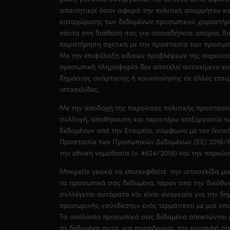
απαιτητικοί όσον αφορά την πολιτική απορρήτου κα
καταχώρισης των δεδομένων προσωπικού χαρακτήρα
πάντα στη διάθεσή σας για οποιαδήποτε απορία, δι
παρατήρηση σχετικά με την προστασία των προσωπ
Με την επιφύλαξη ειδικών προβλέψεων της παρούσα
προσωπική πληροφορία δεν αποτελεί αντικείμενο εν
δημόσιας ανάρτησης ή κοινοποίησης σε άλλες εταιρ
ιστοσελίδες.
Με την αποδοχή της παρούσας πολιτικής προστασία
συλλογή, αποθήκευση και περαιτέρω επεξεργασία 
δεδομένων από την Εταιρεία, σύμφωνα με τον Γενικ
Προστασία των Προσωπικών Δεδομένων (ΕΕ) 2016/67
την εθνική νομοθεσία (ν. 4624/2019) και την παρούσ
Μπορείτε γενικά να επισκεφθείτε την ιστοσελίδα μ
τα προσωπικά σας δεδομένα, πέραν από την διεύθ
συλλέγεται αυτόματα και είναι αναγκαία για την δη
προσωρινής «σύνδεσης» ενός τερματικού με μια οπο
Τα υπόλοιπα προσωπικά σας δεδομένα αποκτώνται 
τα δεδομένα αυτά, για παράδειγμα, την εγγραφή σα