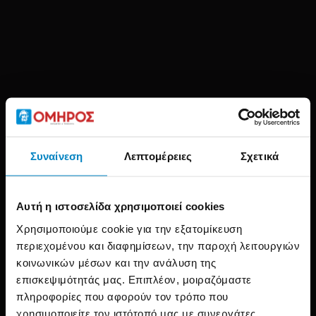
Pilates
Σχολή Αθλητισμού
Pilates
Instructor
Instructor
–
Συναίνεση
Λεπτομέρειες
Σχετικά
–
Θεωρία
Reformer
& Mat
ITEC
ITEC
Αυτή η ιστοσελίδα χρησιμοποιεί cookies
Αρχική
Δια Βίου Μάθηση
Χρησιμοποιούμε cookie για την εξατομίκευση
περιεχομένου και διαφημίσεων, την παροχή λειτουργιών
κοινωνικών μέσων και την ανάλυση της
επισκεψιμότητάς μας. Επιπλέον, μοιραζόμαστε
πληροφορίες που αφορούν τον τρόπο που
χρησιμοποιείτε τον ιστότοπό μας με συνεργάτες