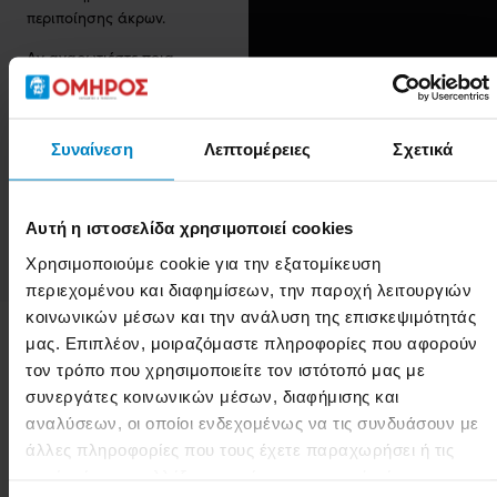
περιποίησης άκρων.
Αν αναρωτιέστε ποια
είναι η καλύτερη επιλογή
σχολής για νύχια, η
ΣΑΕΚ ΟΜΗΡΟΣ
,
Συναίνεση
Λεπτομέρειες
Σχετικά
ξεχωρίζει σε Αθήνα,
Θεσσαλονίκη και
Πειραιά!
Αυτή η ιστοσελίδα χρησιμοποιεί cookies
Χρησιμοποιούμε cookie για την εξατομίκευση
περιεχομένου και διαφημίσεων, την παροχή λειτουργιών
κοινωνικών μέσων και την ανάλυση της επισκεψιμότητάς
μας. Επιπλέον, μοιραζόμαστε πληροφορίες που αφορούν
τον τρόπο που χρησιμοποιείτε τον ιστότοπό μας με
Γιατί στις
συνεργάτες κοινωνικών μέσων, διαφήμισης και
Σχολές
αναλύσεων, οι οποίοι ενδεχομένως να τις συνδυάσουν με
ΟΜΗΡΟΣ
;
άλλες πληροφορίες που τους έχετε παραχωρήσει ή τις
οποίες έχουν συλλέξει σε σχέση με την από μέρους σας