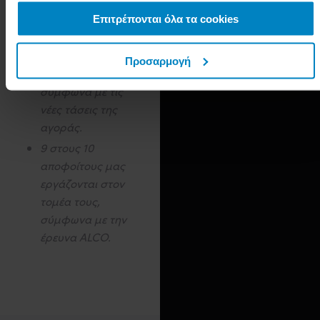
Εκπαίδευση με
χρήση των υπηρεσιών τους.
σύγχρονα υλικά και
Επιτρέπονται όλα τα cookies
προϊόντα από
κορυφαίες εταιρείες
Προσαρμογή
του κλάδου,
σύμφωνα με τις
νέες τάσεις της
αγοράς.
9 στους 10
αποφοίτους μας
εργάζονται στον
τομέα τους,
σύμφωνα με την
έρευνα ALCO.