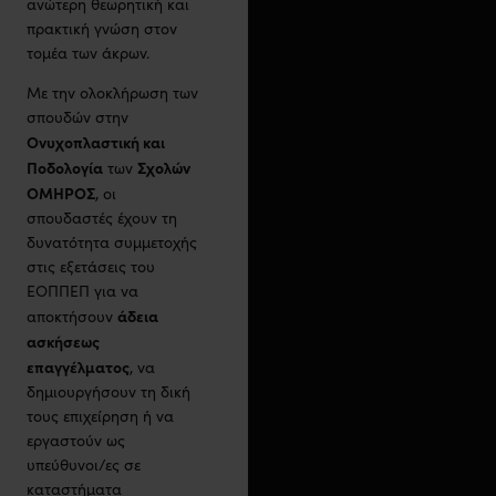
ανώτερη θεωρητική και
πρακτική γνώση στον
τομέα των άκρων.
Με την ολοκλήρωση των
σπουδών στην
Ονυχοπλαστική και
Ποδολογία
Σχολών
των
ΟΜΗΡΟΣ
, οι
σπουδαστές έχουν τη
δυνατότητα συμμετοχής
στις εξετάσεις του
ΕΟΠΠΕΠ για να
άδεια
αποκτήσουν
ασκήσεως
επαγγέλματος
, να
δημιουργήσουν τη δική
τους επιχείρηση ή να
εργαστούν ως
υπεύθυνοι/ες σε
καταστήματα