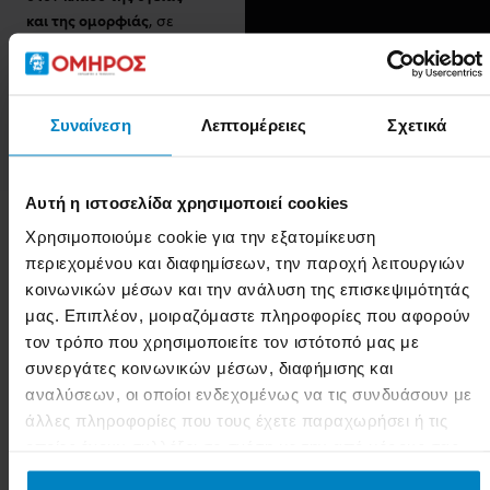
και της ομορφιάς
, σε
έναν τομέα με διαρκή
υψηλή
ανάπτυξη και
ζήτηση
.
Συναίνεση
Λεπτομέρειες
Σχετικά
Αυτή η ιστοσελίδα χρησιμοποιεί cookies
Χρησιμοποιούμε cookie για την εξατομίκευση
περιεχομένου και διαφημίσεων, την παροχή λειτουργιών
Γιατί στις
κοινωνικών μέσων και την ανάλυση της επισκεψιμότητάς
Σχολές
μας. Επιπλέον, μοιραζόμαστε πληροφορίες που αφορούν
ΟΜΗΡΟΣ
;
τον τρόπο που χρησιμοποιείτε τον ιστότοπό μας με
συνεργάτες κοινωνικών μέσων, διαφήμισης και
Η ΣΑΕΚ ΟΜΗΡΟΣ
αναλύσεων, οι οποίοι ενδεχομένως να τις συνδυάσουν με
είναι η μοναδική
άλλες πληροφορίες που τους έχετε παραχωρήσει ή τις
Σχολή με 1ο
οποίες έχουν συλλέξει σε σχέση με την από μέρους σας
παγκόσμιο βραβείο
χρήση των υπηρεσιών τους.