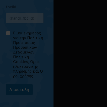
fbclid
C
Είμαι ενήμερος
h
για την
Πολιτική
e
Προστασίας
c
Προσωπικών
k
Δεδομένων
,
b
Πολιτική
o
Cookies
,
Όροι
x
ηλεκτρονικής
e
πληρωμής
και
Ό
s
ροι χρήσης
.
*
Αποστολή