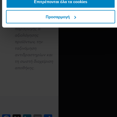
στην εκπαιδευτική
Επιτρέπονται όλα τα cookies
τεχνολογία!
Εξειδίκευση στις
Προσαρμογή
διαδικασίες
παραγωγής &
αξιολόγησης
προϊόντων, την
ταξινόμηση
αντιδραστηρίων και
τη σωστή διαχείριση
αποθήκης.