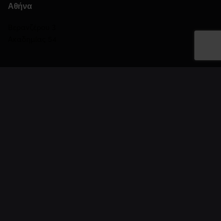
Αθήνα
Βερανζέρου 3
Ακαδημίας 54
Πειραιάς
Αλκιβιάδου 122