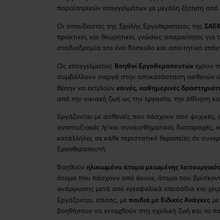
παραϊατρικών επαγγελμάτων με μεγάλη ζήτηση από 
ΣΑΕ
Οι σπουδαστές της Σχολής Εργοθεραπείας της
πρακτικές και θεωρητικές γνώσεις απαραίτητες για 
σταδιοδρομία τσε ένα δύσκολο και απαιτητικό επάγ
Βοηθοί Εργοθεραπευτών
Ως επαγγελματίες
έχουν τ
συμβάλλουν ενεργά στην αποκατάσταση ασθενών ώστ
κοινές, καθημερινές δραστηριότ
θέσην να εκτελούν
από την οικιακή ζωή ως την εργασία, την άθληση κα
Εργάζονται με ασθενείς που πάσχουν από ψυχικές, 
αναπτυξιακές ή/και συναισθηματικές διαταραχές, 
κατάλληλες σε κάθε περιστατικό θεραπείες σε συνε
Εργοθεραπευτή.
ηλικιωμένα άτομα μειωμένης λειτουργικό
Βοηθούν
άτομα που πάσχουν από άνοια, άτομα που βρίσκον
ανάρρωσης μετά από εγκεφαλικά επεισόδια και χειρ
παιδιά με Ειδικές Ανάγκες
Εργάζονται, επίσης, με
με
βοηθήσουν να ενταχθούν στη σχολική ζωή και το παι