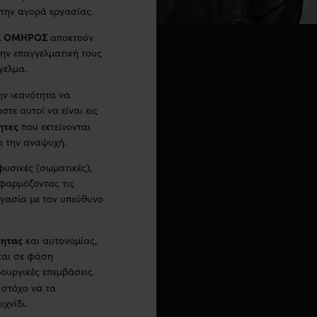
την αγορά εργασίας.
Κ ΟΜΗΡΟΣ
αποκτούν
την επαγγελματική τους
γελμα.
ην ικανότητα να
ε αυτοί να είναι εις
ητες
που εκτείνονται
ι την αναψυχή.
φυσικές (σωματικές),
εφαρμόζοντας τις
ργασία με τον υπεύθυνο
τητας
και αυτονομίας,
ται σε φάση
ουργικές επεμβάσεις.
 στόχο να τα
χνίδι.