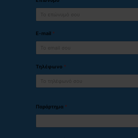
Θεραπευτικές Κοινότητες Τοξικοεξαρτημένων Α
Ιδρύματα Αγωγής Ανηλίκων (φυλακές, σωφρονισ
Εξειδικευμένα Κέντρα Αξιολόγησης.
E-mail
*
Τηλέφωνο
*
Παράρτημα
*