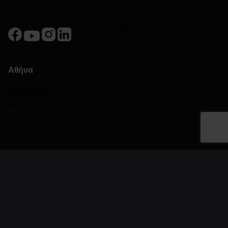
Αθήνα
Βερανζέρου 3
Ακαδημίας 54
Πειραιάς