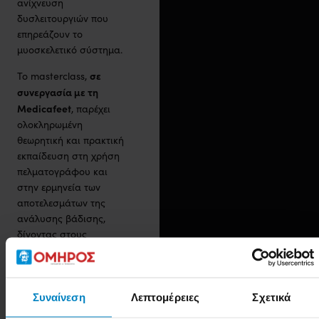
ανίχνευση
δυσλειτουργιών που
επηρεάζουν το
μυοσκελετικό σύστημα.
σε
Το masterclass,
συνεργασία με τη
Medicafeet
, παρέχει
ολοκληρωμένη
θεωρητική και πρακτική
εκπαίδευση στη χρήση
πελματογράφου και
στην ερμηνεία των
αποτελεσμάτων της
ανάλυσης βάδισης,
δίνοντας στους
συμμετέχοντες τη
δυνατότητα να
ενσωματώσουν ένα
υψηλής
Συναίνεση
Λεπτομέρειες
Σχετικά
σύγχρονο και
ζήτησης διαγνωστικό