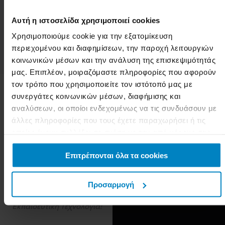
εργαλείο
στην
επαγγελματική τους
Αυτή η ιστοσελίδα χρησιμοποιεί cookies
πρακτική.
Χρησιμοποιούμε cookie για την εξατομίκευση
περιεχομένου και διαφημίσεων, την παροχή λειτουργιών
κοινωνικών μέσων και την ανάλυση της επισκεψιμότητάς
μας. Επιπλέον, μοιραζόμαστε πληροφορίες που αφορούν
τον τρόπο που χρησιμοποιείτε τον ιστότοπό μας με
συνεργάτες κοινωνικών μέσων, διαφήμισης και
Γιατί στις
αναλύσεων, οι οποίοι ενδεχομένως να τις συνδυάσουν με
άλλες πληροφορίες που τους έχετε παραχωρήσει ή τις
Σχολές
οποίες έχουν συλλέξει σε σχέση με την από μέρους σας
ΟΜΗΡΟΣ
;
χρήση των υπηρεσιών τους.
Οι ΣΧΟΛΕΣ ΟΜΗΡΟΣ
Επιτρέπονται όλα τα cookies
είναι οι μοναδικές Σχολές
με 1ο Παγκόσμιο
Προσαρμογή
Βραβείο στην
Εκπαιδευτική Τεχνολογία!