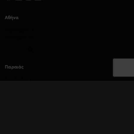
Αθήνα
Βερανζέρου 3
Ακαδημίας 54
Πειραιάς
Αλκιβιάδου 122
Θεσσαλονίκη
Τσιμισκή 45