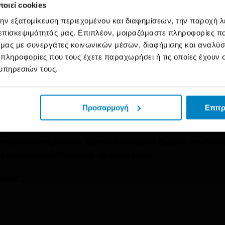
οιεί cookies
 γιορτινή αγορά, γεμάτη αρώματα Χριστουγέννων και όμορφ
την εξατομίκευση περιεχομένου και διαφημίσεων, την παροχή 
σα σε αρωματικά κεριά, ιδιαίτερα διακοσμητικά αντικείμενα
 επισκεψιμότητάς μας. Επιπλέον, μοιραζόμαστε πληροφορίες π
ό μας με συνεργάτες κοινωνικών μέσων, διαφήμισης και αναλύσ
 πληροφορίες που τους έχετε παραχωρήσει ή τις οποίες έχουν σ
ση και έντονη συμμετοχή, ενισχύοντας την ευαισθητοποίηση
υπηρεσιών τους.
ς Προστασίας
και προσφέροντας ουσιαστική βοήθεια σε παιδ
 υπεύθυνοι των τομέων, οι οποίοι συνέβαλαν στον συντονισμό
Προσαρμογή
Επιτρ
 και κοινής προσπάθειας.
είχαν και στήριξαν το
Χριστουγεννιάτικο Bazaar
, αποδεικν
ν κοινωνική ευαισθησία και την προσφορά.
ΗΡΟΣ
.