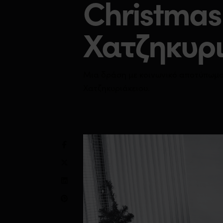
Christmas
Χατζηκυρι
Μια δράση με κοινωνικό αποτύπωμα
Χατζηκυριάκειου.