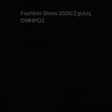
17/07/2026
Fashion Show 2026| Σχολές
ΟΜΗΡΟΣ
Νέα
Περισσότερα
Ευκαιρίες Καριέρας
Όροι Χρήσης
ρου 3
Πολιτική Προστασίας Προσωπ
ας 54
Δεδομένων