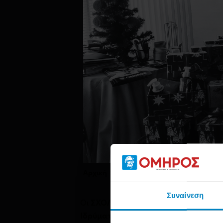
Αρχική
Νέα
Christmas Bazaar για το
Συναίνεση
Οι
ΣΧΟΛΕΣ ΟΜΗΡΟΣ
Πειραιά διοργάν
Ιδρύματος Παιδικής Προστασίας
, σε