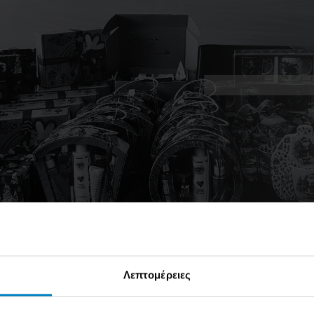
 Χατζηκυριάκειο Ίδρυμα
Λεπτομέρειες
ωσαν ένα ξεχωριστό χριστουγεννιάτικο Bazaar, με σκοπό τη 
 μια δράση που ανέδειξε το πνεύμα των Χριστουγέννων μέσα 