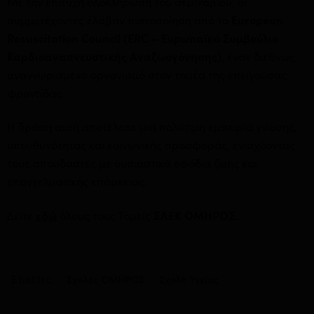
Με την επιτυχή ολοκλήρωση του σεμιναρίου, οι
συμμετέχοντες έλαβαν πιστοποίηση από το
European
Resuscitation Council (ERC – Ευρωπαϊκό Συμβούλιο
Καρδιοαναπνευστικής Αναζωογόνησης)
, έναν διεθνώς
αναγνωρισμένο οργανισμό στον τομέα της επείγουσας
φροντίδας.
Η δράση αυτή αποτέλεσε μια πολύτιμη εμπειρία γνώσης,
υπευθυνότητας και κοινωνικής προσφοράς, ενισχύοντας
τους σπουδαστές με ουσιαστικά εφόδια ζωής και
επαγγελματικής επάρκειας.
Δείτε
εδώ
όλους τους Τομείς
ΣΑΕΚ ΟΜΗΡΟΣ
.
Ετικέτες:
Σχολές ΟΜΗΡΟΣ
Σχολή Υγείας