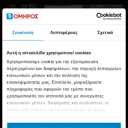
Συναίνεση
Λεπτομέρειες
Σχετικά
Αυτή η ιστοσελίδα χρησιμοποιεί cookies
Χρησιμοποιούμε cookie για την εξατομίκευση
περιεχομένου και διαφημίσεων, την παροχή λειτουργιών
Αρχική
Νέα
κοινωνικών μέσων και την ανάλυση της
Σεμινάριο Α’ Βοηθειών – Βασική Υποστήριξη Ζωής (BLS)
επισκεψιμότητάς μας. Επιπλέον, μοιραζόμαστε
πληροφορίες που αφορούν τον τρόπο που
Οι σπουδαστές των
ΣΧΟΛΩΝ ΟΜΗΡΟΣ
είχαν την
χρησιμοποιείτε τον ιστότοπό μας με συνεργάτες
ευκαιρία να παρακολουθήσουν το εκπαιδευτικό Σεμινάριο
κοινωνικών μέσων, διαφήμισης και αναλύσεων, οι
οποίοι ενδεχομένως να τις συνδυάσουν με άλλες
Α’ Βοηθειών – Βασική Υποστήριξη Ζωής (BLS), μια
πληροφορίες που τους έχετε παραχωρήσει ή τις οποίες
ιδιαίτερα σημαντική και ουσιαστική δράση με επίκεντρο
έχουν συλλέξει σε σχέση με την από μέρους σας χρήση
την ανθρώπινη ζωή και την άμεση ανταπόκριση σε