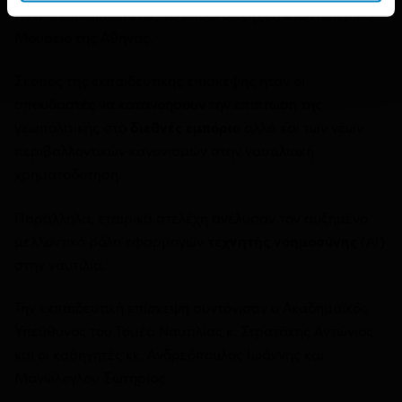
New Geopolitical Era”, το οποίο διεξήχθη στο Πολεμικό
Μουσείο της Αθήνας.
Σκοπός της εκπαιδευτικής επίσκεψης ήταν οι
σπουδαστές να κατανοήσουν την επίπτωση της
γεωπολιτικής στο
διεθνές εμπόριο
αλλά και των νέων
περιβαλλοντικών κανονισμών στην ναυτιλιακή
χρηματοδότηση.
Παράλληλα, εταιρικά στελέχη ανέλυσαν τον αυξημένο
μελλοντικό ρόλο εφαρμογών
τεχνητής νοημοσύνης
(ΑΙ)
στην ναυτιλία.
Την εκπαιδευτική επίσκεψη συντόνισαν ο Ακαδημαϊκός
Υπεύθυνος του Τομέα Ναυτιλίας κ. Στρατάκης Αντώνιος
και οι καθηγητές κκ. Ανδρεόπουλος Ιωάννης και
Μανώλογλου Σωτήριος.