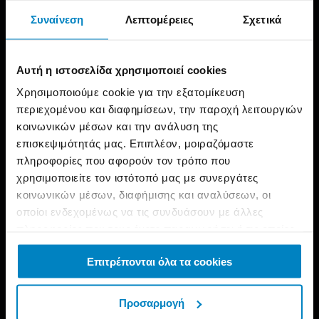
Συναίνεση
Λεπτομέρειες
Σχετικά
Αυτή η ιστοσελίδα χρησιμοποιεί cookies
Χρησιμοποιούμε cookie για την εξατομίκευση
περιεχομένου και διαφημίσεων, την παροχή λειτουργιών
κοινωνικών μέσων και την ανάλυση της
Αρχική
Νέα
επισκεψιμότητάς μας. Επιπλέον, μοιραζόμαστε
Ο Τομέας Ναυτιλίας στο 16th Maritime Economies Conference
πληροφορίες που αφορούν τον τρόπο που
χρησιμοποιείτε τον ιστότοπό μας με συνεργάτες
Οι σπουδαστές του Τομέα Ναυτιλίας
κοινωνικών μέσων, διαφήμισης και αναλύσεων, οι
του ΙΕΚ ΟΜΗΡΟΣ στο 16th Maritime
οποίοι ενδεχομένως να τις συνδυάσουν με άλλες
Economies Conference!
πληροφορίες που τους έχετε παραχωρήσει ή τις οποίες
έχουν συλλέξει σε σχέση με την από μέρους σας χρήση
Την Τετάρτη 10 Ιανουαρίου οι σπουδαστές του Τομέα
Επιτρέπονται όλα τα cookies
των υπηρεσιών τους.
Ναυτιλίας του
ΙΕΚ ΟΜΗΡΟΣ
παρακολούθησαν το
th
ναυτιλιακό συνέδριο “16
Maritime Economies
Προσαρμογή
Conference
: Navigating the Future of Shipping under the