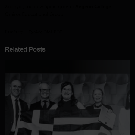
Χορηγός του συνεδρίου ήταν το
Aegean College
–
Omiros Educational Group!
Ετικέτες:
Σχολές ΟΜΗΡΟΣ
Related Posts