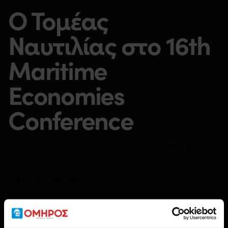
Ο Τομέας
Ναυτιλίας στο 16th
Maritime
Economies
Conference
Ο ρόλος της τεχνητής νοημοσύνης (ΑΙ) στη ναυτιλία