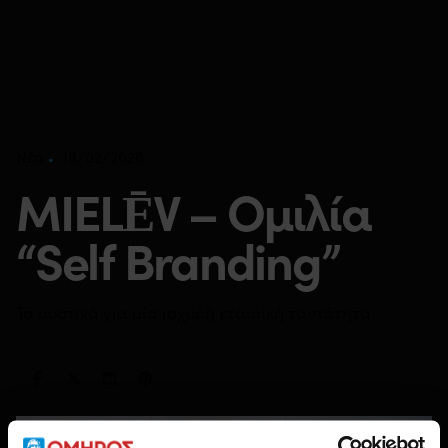
18/02/2026
Νέα
MIELĒV – Ομιλία
“Self Branding”
Τα μυστικά για μία ισχυρή εταιρική ταυτότητα