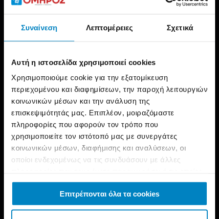
Συναίνεση
Λεπτομέρειες
Σχετικά
Αυτή η ιστοσελίδα χρησιμοποιεί cookies
Χρησιμοποιούμε cookie για την εξατομίκευση
περιεχομένου και διαφημίσεων, την παροχή λειτουργιών
κοινωνικών μέσων και την ανάλυση της
Αρχική
Νέα
MIELĒV – Ομιλία “Self Branding”
επισκεψιμότητάς μας. Επιπλέον, μοιραζόμαστε
πληροφορίες που αφορούν τον τρόπο που
Οι σπουδαστές των
Τομέων
Διοίκησης & Οικονομίας
,
χρησιμοποιείτε τον ιστότοπό μας με συνεργάτες
Ομορφιάς
&
Υγείας
, των
ΣΧΟΛΩΝ ΟΜΗΡΟΣ
είχαν την
κοινωνικών μέσων, διαφήμισης και αναλύσεων, οι
ευκαιρία να παρακολουθήσουν μια ιδιαίτερα εμπνευσμένη
οποίοι ενδεχομένως να τις συνδυάσουν με άλλες
πληροφορίες που τους έχετε παραχωρήσει ή τις οποίες
και επίκαιρη ομιλία για το
Self Branding από τη
MIELĒV
,
έχουν συλλέξει σε σχέση με την από μέρους σας χρήση
την ελληνική εταιρία cruelty-free καλλυντικών που
Επιτρέπονται όλα τα cookies
των υπηρεσιών τους.
ξεχωρίζει για τη φιλοσοφία και τη δυναμική της παρουσία
στον χώρο της ομορφιάς.