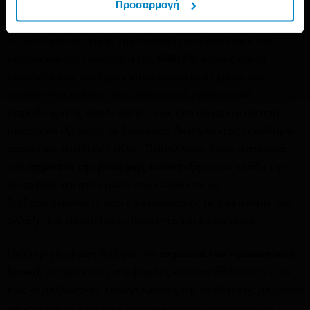
Προσαρμογή
Μέσα από μια διαδραστική και ουσιαστική παρουσίαση, οι
συμμετέχουσες είχαν την ευκαιρία να γνωρίσουν την
πορεία και την ταυτότητα της
MIELĒV
, καθώς και τα
προϊόντα που την έχουν καθιερώσει στον χώρο των
cruelty-free καλλυντικών. Μέσα από πραγματικά
παραδείγματα, αναδείχθηκε πώς ένα σύγχρονο brand
μπορεί να εξελίσσεται δυναμικά, διατηρώντας ξεκάθαρο
όραμα και σταθερές αξίες. Παράλληλα, έγινε αναφορά
στη
σημασία της βιώσιμης ανάπτυξης
στον κλάδο της
ομορφιάς και στον ρόλο που καλούνται να
διαδραματίσουν οι νέοι επαγγελματίες σε μια αγορά που
αλλάζει και απαιτεί υπευθυνότητα και καινοτομία.
Ιδιαίτερη έμφαση δόθηκε στη
σημασία του προσωπικού
brand
, με πρακτικές συμβουλές και κατευθύνσεις για το
πώς οι μελλοντικές επαγγελματίες της αισθητικής μπορούν
να χτίσουν τη δική τους επαγγελματική ταυτότητα, να