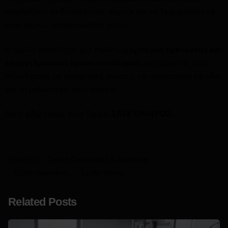
αναδείξουν τα δυνατά τους σημεία και να ξεχωρίσουν σε
έναν άκρως ανταγωνιστικό χώρο.
Η ομιλία αποτέλεσε μια πολύτιμη
εμπειρία έμπνευσης και
επαγγελματικού προσανατολισμού
, ενισχύοντας τους
σπουδαστές με σύγχρονες γνώσεις και ουσιαστικά εφόδια
για τη μελλοντική τους πορεία.
Δείτε
εδώ
όλους τους Τομείς
ΣΑΕΚ ΟΜΗΡΟΣ.
Ετικέτες:
Σχολή Οικονομίας & Διοίκησης
Σχολή Ομορφιάς
Σχολή Υγείας
Related Posts