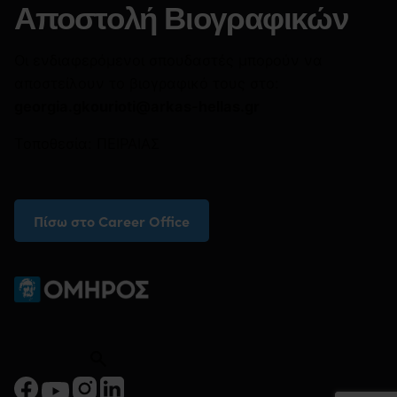
Αποστολή Βιογραφικών
Οι ενδιαφερόμενοι σπουδαστές μπορούν να
αποστείλουν το βιογραφικό τους στο:
georgia.gkourioti@arkas-hellas.gr
Τοποθεσία:
ΠΕΙΡΑΙΑΣ
Πίσω στο Career Office