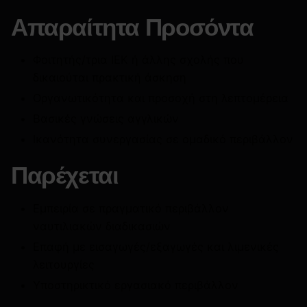
Απαραίτητα Προσόντα
Φοιτητής/τρια IEK ή άλλης σχολής που
δικαιούται πρακτική άσκηση
Οργανωτικότητα και προσοχή στη λεπτομέρεια
Βασικές γνώσεις αγγλικών
Ικανότητα συνεργασίας σε ομαδικό περιβάλλον
Παρέχεται
Εμπειρία σε πραγματικό περιβάλλον
ναυτιλιακών διαδικασιών
Επαφή με εισαγωγές/εξαγωγές και λιμενικές
λειτουργίες
Υποστηρικτικό εργασιακό περιβάλλον