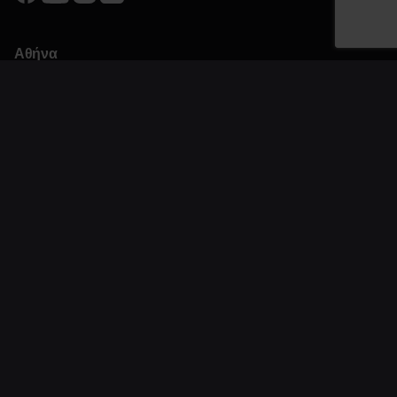
Αθήνα
Βερανζέρου 3
Ακαδημίας 54
Πειραιάς
Αλκιβιάδου 122
Θεσσαλονίκη
Τσιμισκή 45