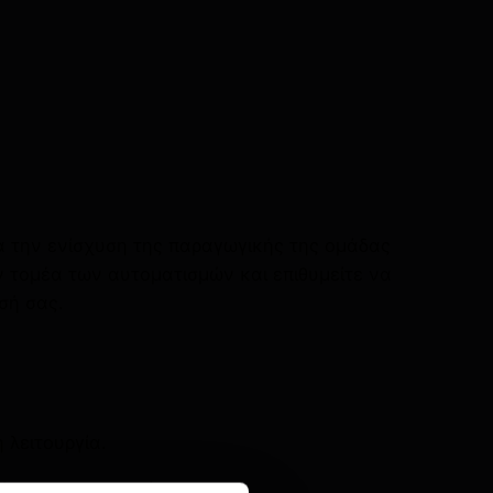
α την ενίσχυση της παραγωγικής της ομάδας
ν τομέα των αυτοματισμών και επιθυμείτε να
σή σας.
 λειτουργία.
ιότητας παραγωγής.