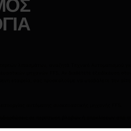
ΜΟΣ
ΓΙΑ
στερεών λιπασμάτων, αναζητά Τεχνικό Αυτοματισμού γι
ευαστικών μηχανών FFS. Αν διαθέτετε εξειδίκευση στο
μενη εταιρεία, σας προσκαλούμε να υποβάλετε την αίτη
λειτουργίας αυτόματης συσκευαστικής μηχανής FFS.
ιδιορθώσεις σε περίπτωση βλαβών ή αποκλίσεων από τη
μηχανημάτων για την επίτευξη υψηλής απόδοσης και πο