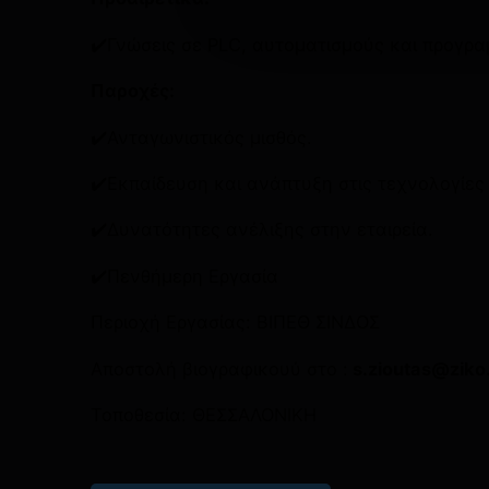
✔️Γνώσεις σε PLC, αυτοματισμούς και προγρ
Παροχές:
✔️Ανταγωνιστικός μισθός.
✔️Εκπαίδευση και ανάπτυξη στις τεχνολογίες
✔️Δυνατότητες ανέλιξης στην εταιρεία.
✔️Πενθήμερη Εργασία
Περιοχή Εργασίας: ΒΙΠΕΘ ΣΙΝΔΟΣ
Αποστολή βιογραφικουύ στο :
s.zioutas@ziko
Τοποθεσία:
ΘΕΣΣΑΛΟΝΙΚΗ