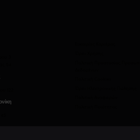
Ευκαιρίες Καριέρας
Όροι Χρήσης
ρου 3
Πολιτική Προστασίας Προσωπ
ας 54
Δεδομένων
ς
Πολιτική Cookies
Όροι Ηλεκτρονικής Πώλησης
ου 122
Πολιτική Αναφορών
ονίκη
Πολιτική Ποιότητας
 45