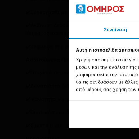
✔️Συνεργασία με την ομάδα παραγωγής για τ
✔️Ανάλυση δεδομένων και βελτίωση της απο
Συναίνεση
Χειρισμός και παρακολούθηση λειτουργίας α
✔️Επίβλεψη της σωστής διαδικασίας συσκευασ
Αυτή η ιστοσελίδα χρησιμοπ
Απαιτούμενα Προσόντα:
Χρησιμοποιούμε cookie για 
μέσων και την ανάλυση της
✔️Πτυχίο ή τεχνική εκπαίδευση στον τομέα 
χρησιμοποιείτε τον ιστότοπ
να τις συνδυάσουν με άλλες
✔️Δυνατότητα διάγνωσης και επιδιόρθωσης 
από μέρους σας χρήση των 
✔️Ικανότητα να παρακολουθεί τη διαδικασία 
✔️Ομαδικό πνεύμα και επικοινωνιακές δεξιότ
✔️Συνέπεια και προσοχή στη λεπτομέρεια.
Προαιρετικά: