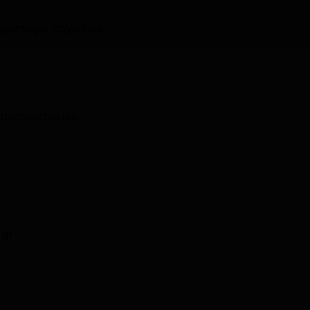
αμματισμό μηχανών.
 αυτοματισμού.
.gr