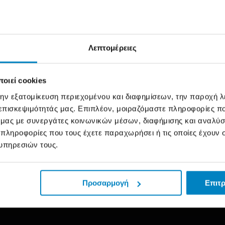
η διασφάλιση της ομαλής ροής της παραγωγής.
τελεσματικότητας των συστημάτων αυτοματισμού.
Λεπτομέρειες
υτόματης συσκευαστικής μηχανής FFS.
ίας προϊόντων.
οιεί cookies
την εξατομίκευση περιεχομένου και διαφημίσεων, την παροχή 
 επισκεψιμότητάς μας. Επιπλέον, μοιραζόμαστε πληροφορίες π
των αυτοματισμών, ηλεκτρολογίας ή μηχανολογίας.
ό μας με συνεργάτες κοινωνικών μέσων, διαφήμισης και αναλύσ
 πληροφορίες που τους έχετε παραχωρήσει ή τις οποίες έχουν σ
βλαβών στα συστήματα αυτοματισμού.
υπηρεσιών τους.
παραγωγής και να διασφαλίζει τη σωστή λειτουργία τω
ητες.
Προσαρμογή
Επιτρ