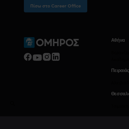
Πίσω στο Career Office
Αθήνα
Βερανζέ
Ακαδημί
Πειραιά
Αλκιβιάδ
Θεσσαλ
Τσιμισκή