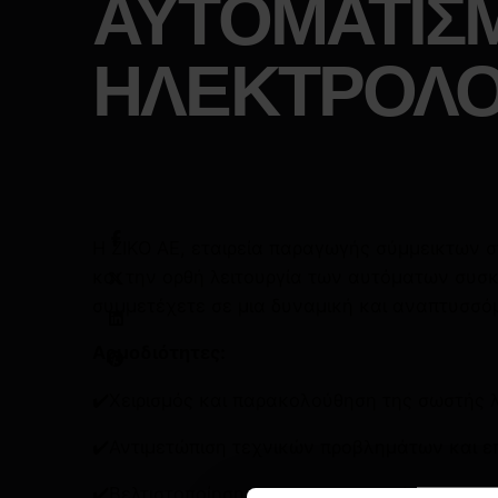
ΑΥΤΟΜΑΤΙΣ
ΗΛΕΚΤΡΟΛΟ
Η ΖΙΚΟ ΑΕ, εταιρεία παραγωγής σύμμεικτων 
και την ορθή λειτουργία των αυτόματων συσκ
συμμετέχετε σε μια δυναμική και αναπτυσσό
Αρμοδιότητες:
✔️Χειρισμός και παρακολούθηση της σωστής 
✔️Αντιμετώπιση τεχνικών προβλημάτων και επ
✔️Βελτιστοποίηση και παραμετροποίηση των 