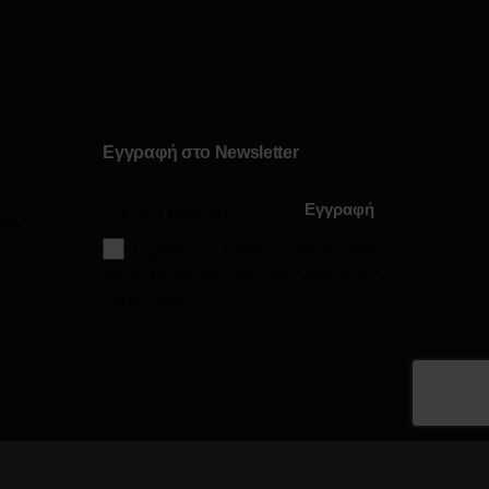
Εγγραφή στο Newsletter
ικών
Συμφωνώ να λαμβάνω ενημερωτικά
emails και αποδέχομαι τους
όρους χρήσης
του omiros.gr.