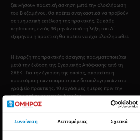
ξεκινήσουν πρακτική άσκηση μετά την ολοκλήρωση
του Β εξαμήνου, θα πρέπει αναγκαστικά να προβούν
σε τμηματική εκτέλεση της πρακτικής. Σε κάθε
περίπτωση, εντός 36 μηνών από τη λήξη του Δ΄
εξαμήνου η πρακτική θα πρέπει να έχει ολοκληρωθεί.
Η έναρξη της πρακτικής άσκησης πραγματοποιείται
μετά την έκδοση της Εγκριτικής Απόφασης από τη
ΣΑΕΚ . Για την έγκριση της οποίας, απαιτείται η
προσκόμιση των απαραίτητων δικαιολογητικών στο
γραφείο πρακτικής, 10 εργάσιμες ημέρες πριν την
επιθυμητή ημερομηνία έναρξης.
Η πρακτική άσκηση δύναται να πραγματοποιείται σε
θέσεις που προσφέρονται από φυσικά πρόσωπα,
Συναίνεση
Λεπτομέρειες
Σχετικά
Ν.Π.Δ.Δ., Ν.Π.Ι.Δ., δημόσιες υπηρεσίες, Ο.Τ.Α. α’ και β’
βαθμού και επιχειρήσεις. Οι θέσεις απασχόλησης θα
πρέπει να είναι αντίστοιχες και σε συνάφεια με το