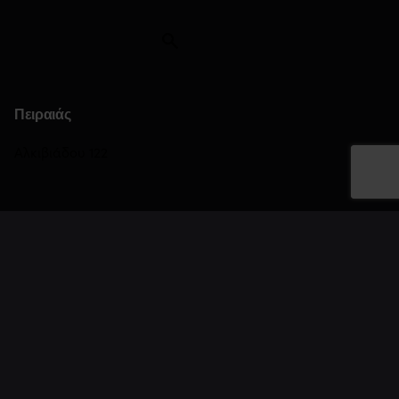
Πειραιάς
Αλκιβιάδου 122
Θεσσαλονίκη
Τσιμισκή 45