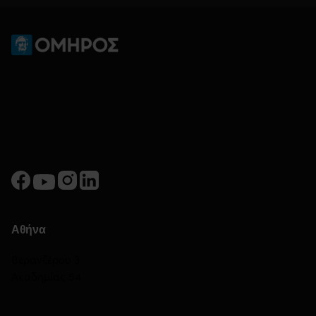
Αθήνα
Βερανζέρου 3
Ακαδημίας 54